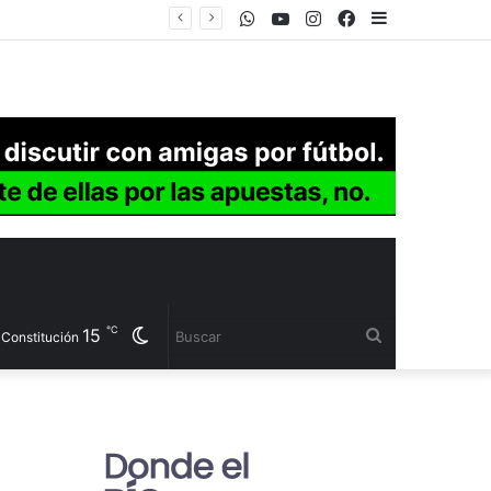
WhatsApp
Youtube
Instagram
Facebook
Sidebar
℃
15
Cambiar
Buscar
a Constitución
modo