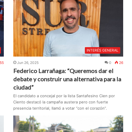
INTERÉS GENERAL
55
Jun 26, 2025
0
26
Federico Larrañaga: “Queremos dar el
debate y construir una alternativa para la
ciudad”
El candidato a concejal por la lista Santafesino Cien por
Ciento destacó la campaña austera pero con fuerte
presencia territorial, llamó a votar “con el corazón”.