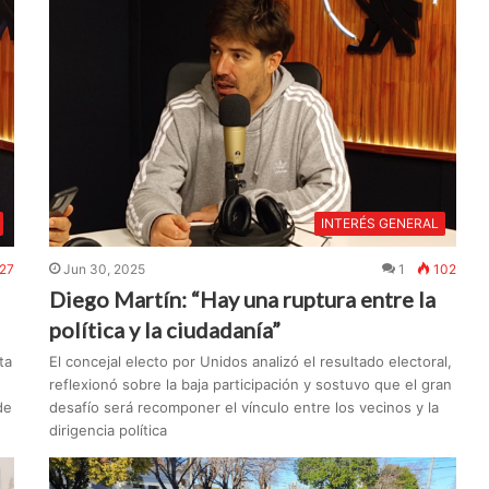
INTERÉS GENERAL
27
Jun 30, 2025
1
102
Diego Martín: “Hay una ruptura entre la
política y la ciudadanía”
ta
El concejal electo por Unidos analizó el resultado electoral,
reflexionó sobre la baja participación y sostuvo que el gran
de
desafío será recomponer el vínculo entre los vecinos y la
dirigencia política