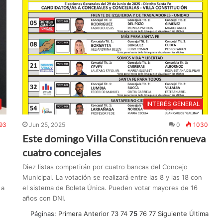
INTERÉS GENERAL
93
Jun 25, 2025
0
1030
Este domingo Villa Constitución renueva
cuatro concejales
Diez listas competirán por cuatro bancas del Concejo
Municipal. La votación se realizará entre las 8 y las 18 con
 a
el sistema de Boleta Única. Pueden votar mayores de 16
años con DNI.
Páginas:
Primera
Anterior
73
74
75
76
77
Siguiente
Última