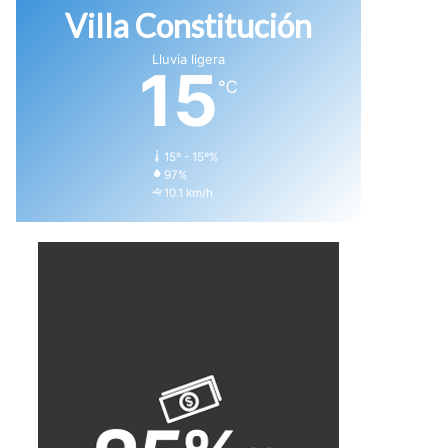
Villa Constitución
Lluvia ligera
15
℃
15º - 15º%
97%
10.1 km/h