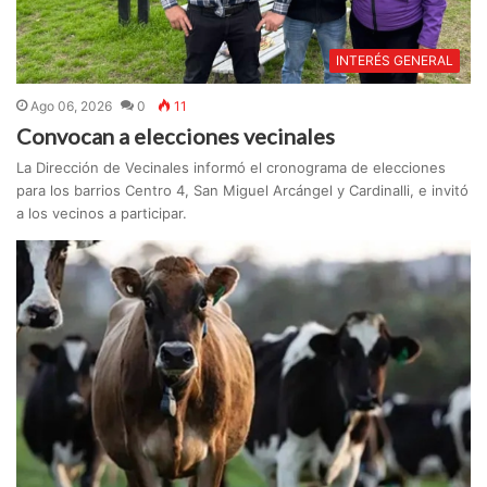
INTERÉS GENERAL
Ago 06, 2026
0
11
Convocan a elecciones vecinales
La Dirección de Vecinales informó el cronograma de elecciones
para los barrios Centro 4, San Miguel Arcángel y Cardinalli, e invitó
a los vecinos a participar.