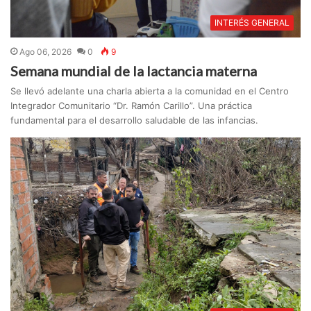
INTERÉS GENERAL
Ago 06, 2026
0
9
Semana mundial de la lactancia materna
Se llevó adelante una charla abierta a la comunidad en el Centro
Integrador Comunitario “Dr. Ramón Carillo”. Una práctica
fundamental para el desarrollo saludable de las infancias.