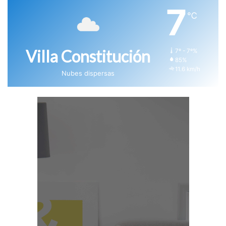
7
℃
Villa Constitución
7º - 7º%
85%
11.6 km/h
Nubes dispersas