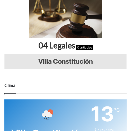
04 Legales
0 articulos
Clima
13
℃
13º - 13º%