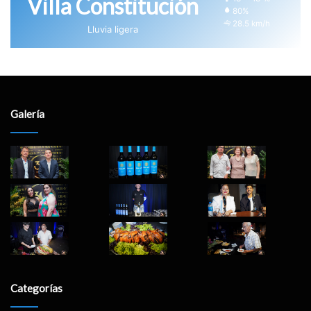
Villa Constitución
80%
28.5 km/h
Lluvia ligera
Galería
Categorías