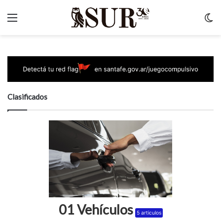
Menu
C
m
Clasificados
01 Vehículos
5 articulos