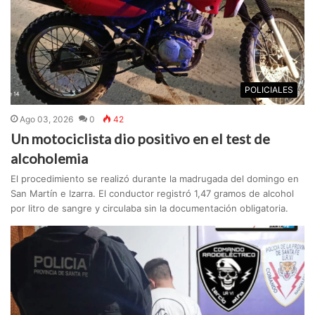
POLICIALES
Ago 03, 2026
0
42
Un motociclista dio positivo en el test de
alcoholemia
El procedimiento se realizó durante la madrugada del domingo en
San Martín e Izarra. El conductor registró 1,47 gramos de alcohol
por litro de sangre y circulaba sin la documentación obligatoria.