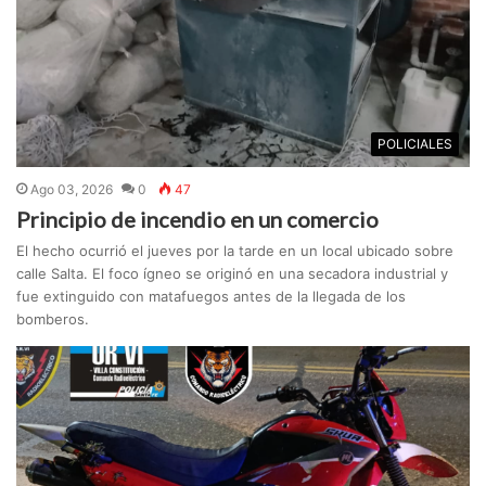
POLICIALES
Ago 03, 2026
0
47
Principio de incendio en un comercio
El hecho ocurrió el jueves por la tarde en un local ubicado sobre
calle Salta. El foco ígneo se originó en una secadora industrial y
fue extinguido con matafuegos antes de la llegada de los
bomberos.