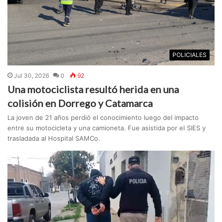
POLICIALES
Jul 30, 2026
0
92
Una motociclista resultó herida en una
colisión en Dorrego y Catamarca
La joven de 21 años perdió el conocimiento luego del impacto
entre su motocicleta y una camioneta. Fue asistida por el SIES y
trasladada al Hospital SAMCo.