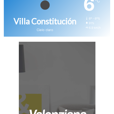
6
℃
Villa Constitución
6º - 6º%
91%
6.9 km/h
Cielo claro