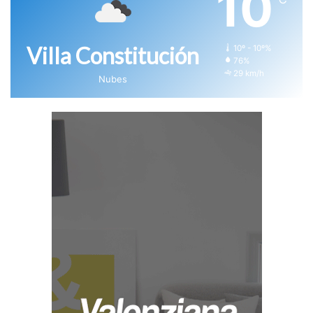
10
Villa Constitución
10º - 10º%
76%
29 km/h
Nubes