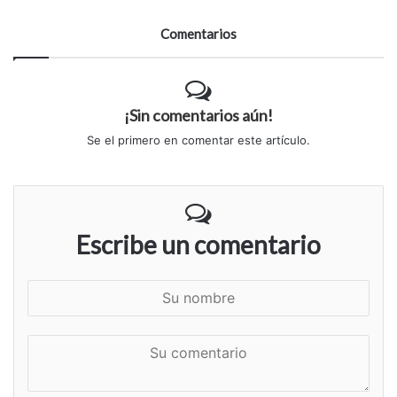
Comentarios
¡Sin comentarios aún!
Se el primero en comentar este artículo.
Escribe un comentario
S
u
n
S
o
u
m
c
b