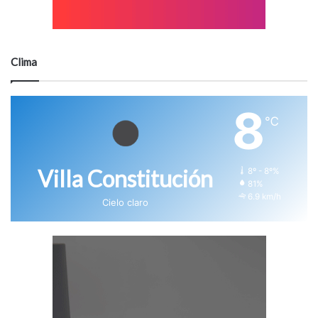
Clima
8
℃
Villa Constitución
8º - 8º%
81%
6.9 km/h
Cielo claro