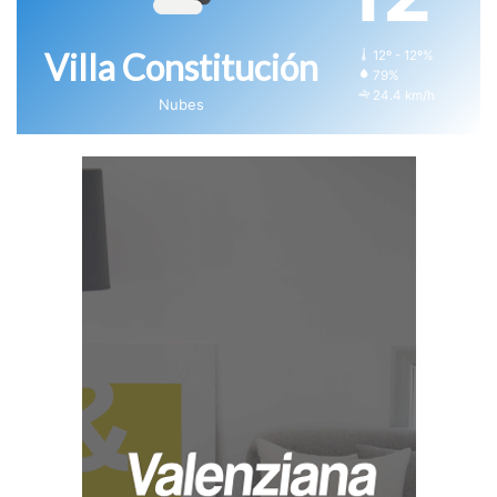
Villa Constitución
12º - 12º%
79%
24.4 km/h
Nubes