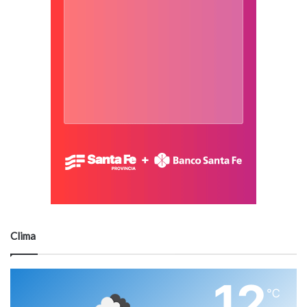
Clima
12
℃