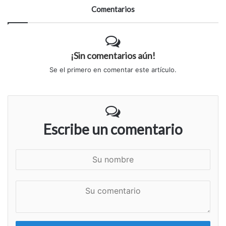
Comentarios
¡Sin comentarios aún!
Se el primero en comentar este artículo.
Escribe un comentario
S
u
n
S
o
u
m
c
b
o
r