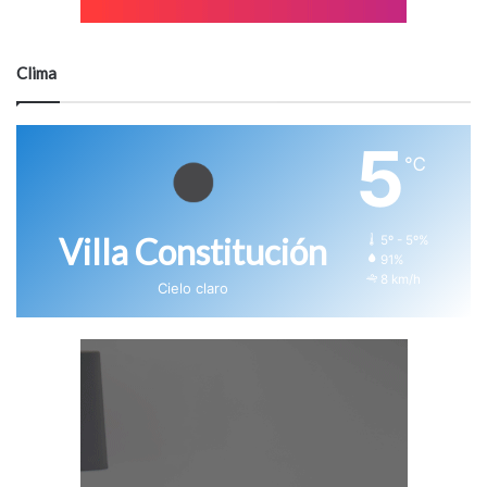
Clima
5
℃
Villa Constitución
5º - 5º%
91%
8 km/h
Cielo claro