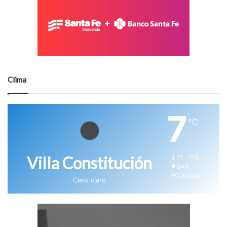
Clima
7
℃
Villa Constitución
7º - 7º%
84%
7.8 km/h
Cielo claro