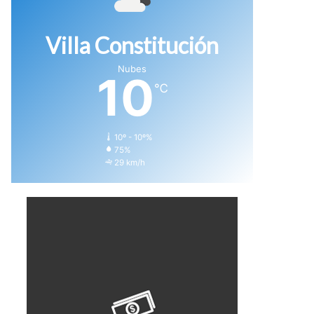
Villa Constitución
Nubes
10
℃
10º - 10º%
75%
29 km/h