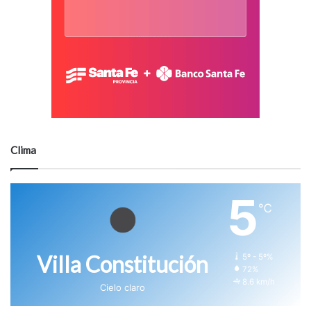
Clima
5
℃
Villa Constitución
5º - 5º%
72%
8.6 km/h
Cielo claro