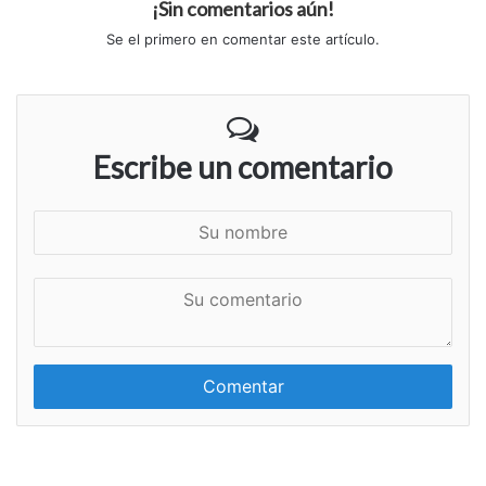
¡Sin comentarios aún!
Se el primero en comentar este artículo.
Escribe un comentario
S
u
n
S
o
u
m
c
b
o
r
m
e
e
n
t
a