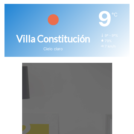
9
℃
Villa Constitución
9º - 9º%
79%
7 km/h
Cielo claro