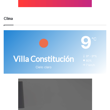
Clima
9
℃
Villa Constitución
9º - 9º%
80%
7 km/h
Cielo claro