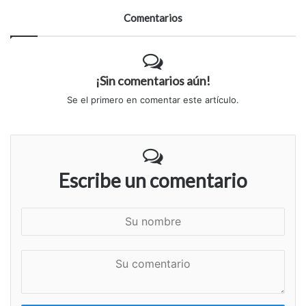
Comentarios
¡Sin comentarios aún!
Se el primero en comentar este artículo.
Escribe un comentario
S
u
n
S
o
u
m
c
b
o
r