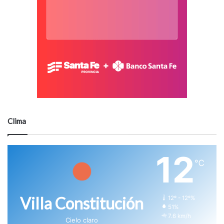
Clima
12
℃
Villa Constitución
12º - 12º%
51%
7.6 km/h
Cielo claro