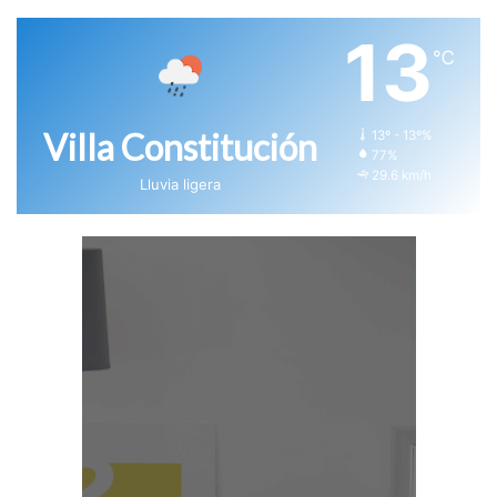
13
℃
Villa Constitución
13º - 13º%
77%
29.6 km/h
Lluvia ligera