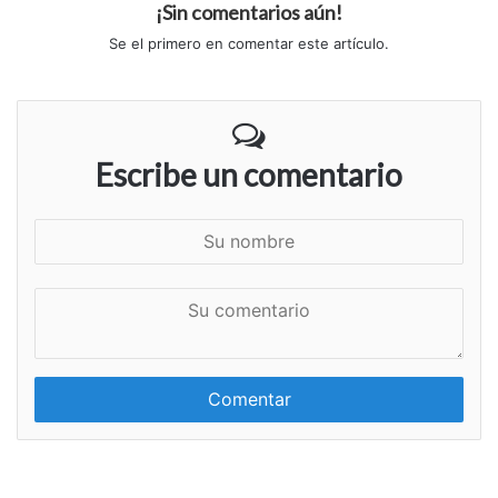
¡Sin comentarios aún!
Se el primero en comentar este artículo.
Escribe un comentario
S
u
n
S
o
u
m
c
b
o
r
m
e
e
n
t
a