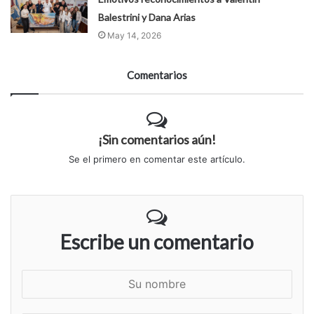
Balestrini y Dana Arias
May 14, 2026
Comentarios
¡Sin comentarios aún!
Se el primero en comentar este artículo.
Escribe un comentario
S
u
n