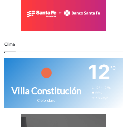
Clima
12
℃
Villa Constitución
12º - 12º%
55%
7.6 km/h
Cielo claro