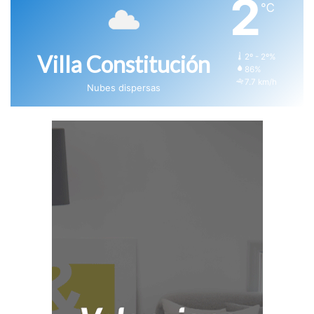
2
℃
Villa Constitución
2º - 2º%
86%
7.7 km/h
Nubes dispersas