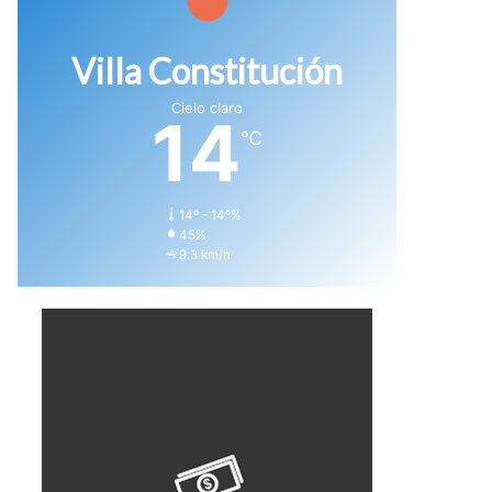
Villa Constitución
Cielo claro
14
℃
14º - 14º%
45%
9.3 km/h