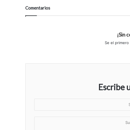
Comentarios
¡Sin 
Se el primero
Escribe 
S
u
n
S
o
u
m