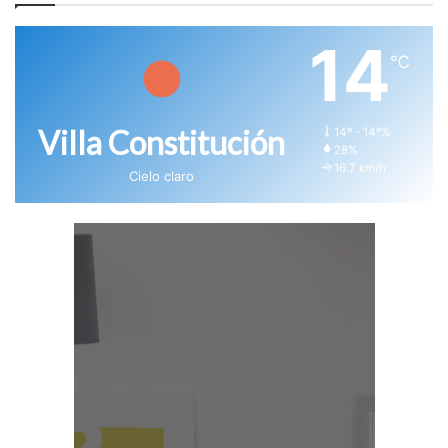
14
℃
Villa Constitución
14º - 14º%
28%
16.7 km/h
Cielo claro