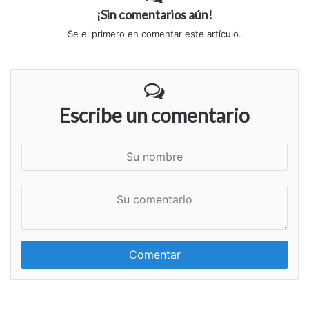
¡Sin comentarios aún!
Se el primero en comentar este artículo.
Escribe un comentario
S
u
n
S
o
u
m
c
b
o
r
m
e
e
n
t
a