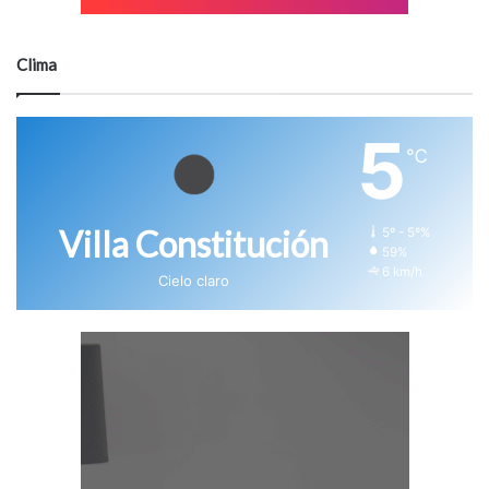
Clima
5
℃
Villa Constitución
5º - 5º%
59%
6 km/h
Cielo claro