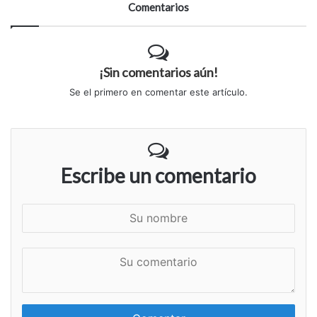
Comentarios
¡Sin comentarios aún!
Se el primero en comentar este artículo.
Escribe un comentario
S
u
n
S
o
u
m
c
b
o
r
m
e