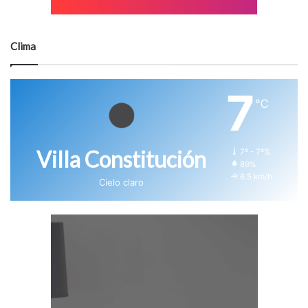
Clima
7
℃
Villa Constitución
7º - 7º%
89%
6.5 km/h
Cielo claro