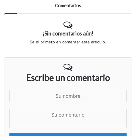
Comentarios
¡Sin comentarios aún!
Se el primero en comentar este artículo.
Escribe un comentario
S
u
n
S
o
u
m
c
b
o
r