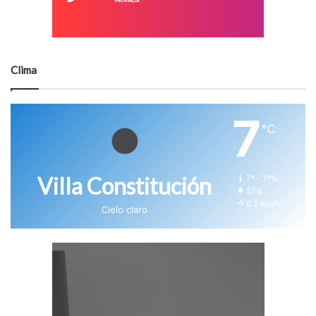
Clima
7
℃
Villa Constitución
7º - 7º%
57%
6.2 km/h
Cielo claro