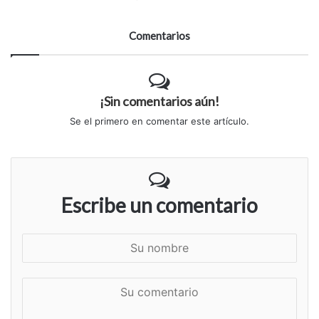
Comentarios
¡Sin comentarios aún!
Se el primero en comentar este artículo.
Escribe un comentario
S
u
n
S
o
u
m
c
b