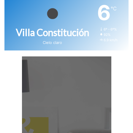
6
℃
Villa Constitución
6º - 6º%
92%
6.9 km/h
Cielo claro