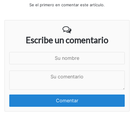
Se el primero en comentar este artículo.
Escribe un comentario
S
u
n
S
o
u
m
c
b
o
r
m
e
e
n
t
a
r