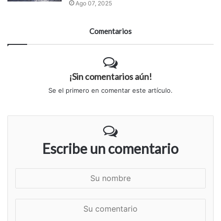
Ago 07, 2025
Comentarios
¡Sin comentarios aún!
Se el primero en comentar este artículo.
Escribe un comentario
S
u
n
S
o
u
m