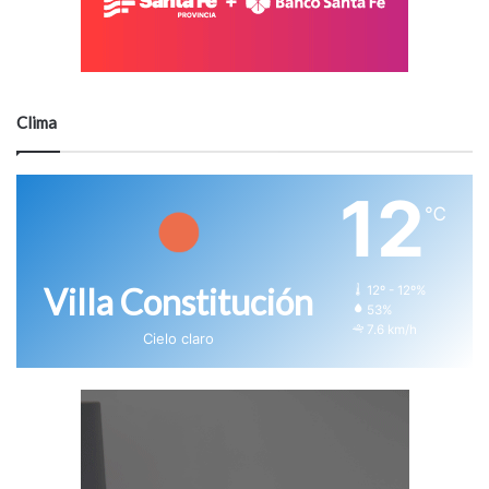
Clima
12
℃
Villa Constitución
12º - 12º%
53%
7.6 km/h
Cielo claro