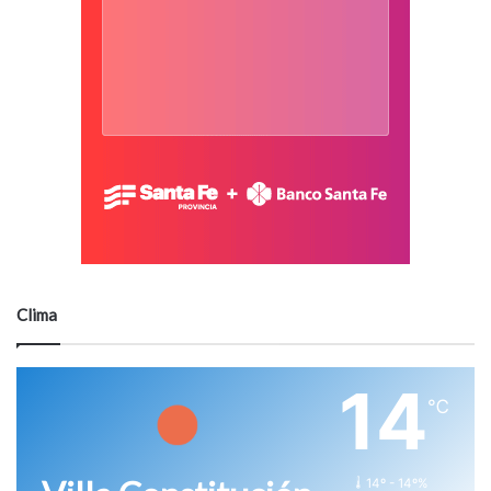
Clima
14
℃
14º - 14º%