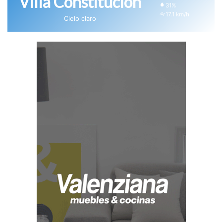
Villa Constitución
31%
17.1 km/h
Cielo claro