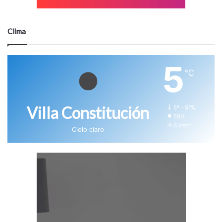
Clima
5
℃
Villa Constitución
5º - 5º%
59%
6 km/h
Cielo claro