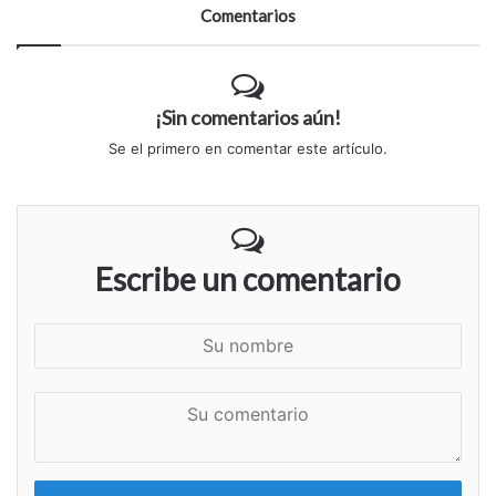
Comentarios
¡Sin comentarios aún!
Se el primero en comentar este artículo.
Escribe un comentario
S
u
n
S
o
u
m
c
b
o
r
m