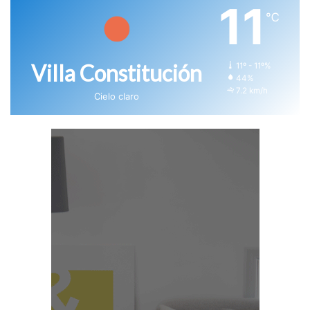
11
℃
Villa Constitución
11º - 11º%
44%
7.2 km/h
Cielo claro