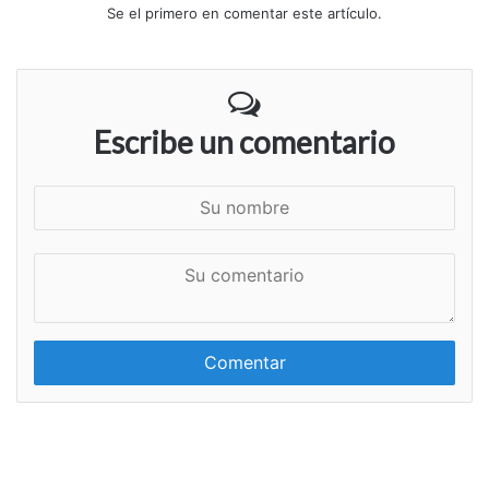
Se el primero en comentar este artículo.
Escribe un comentario
S
u
n
S
o
u
m
c
b
o
r
m
e
e
n
t
a
r