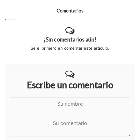
Comentarios
¡Sin comentarios aún!
Se el primero en comentar este artículo.
Escribe un comentario
S
u
n
S
o
u
m
c
b
o
r