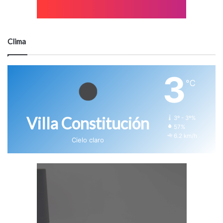
Clima
3
℃
Villa Constitución
3º - 3º%
57%
6.2 km/h
Cielo claro