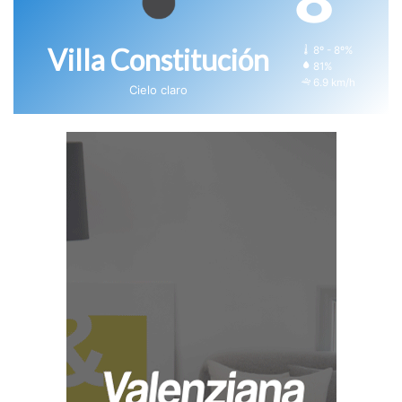
Villa Constitución
8º - 8º%
81%
6.9 km/h
Cielo claro