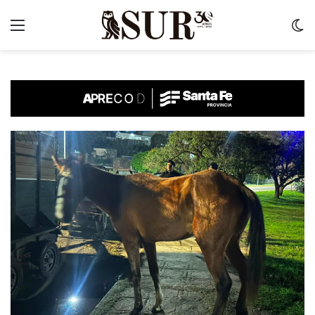
Menu
C
m