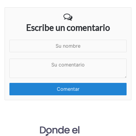
Escribe un comentario
S
u
n
S
o
u
m
c
b
o
r
m
e
e
n
t
a
r
i
o