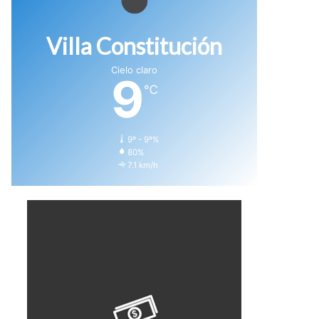
Villa Constitución
Cielo claro
9
℃
9º - 9º%
80%
7.1 km/h