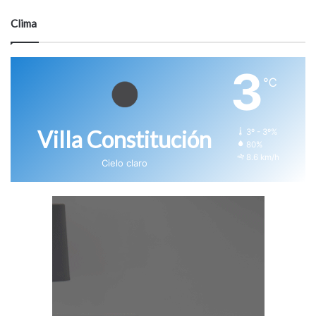
Clima
3
℃
Villa Constitución
3º - 3º%
80%
8.6 km/h
Cielo claro