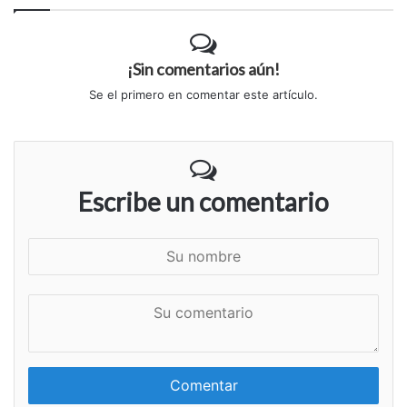
¡Sin comentarios aún!
Se el primero en comentar este artículo.
Escribe un comentario
S
u
n
S
o
u
m
c
b
o
r
m
e
e