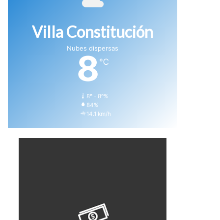
Villa Constitución
Nubes dispersas
8
℃
8º - 8º%
84%
14.1 km/h