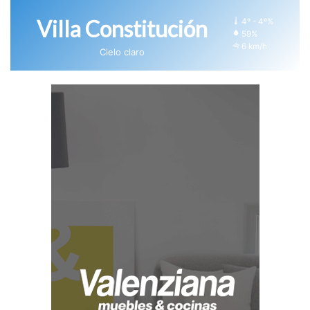
Villa Constitución
4º - 4º%
59%
6 km/h
Cielo claro