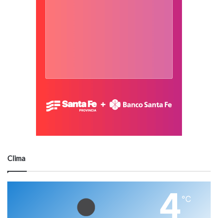
Clima
4
℃