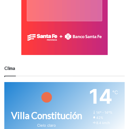
Clima
14
℃
Villa Constitución
14º - 14º%
42%
8.4 km/h
Cielo claro