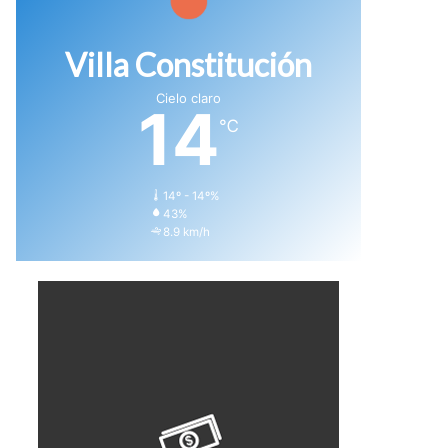
Villa Constitución
Cielo claro
14
℃
14º - 14º%
43%
8.9 km/h