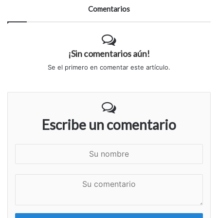
Comentarios
¡Sin comentarios aún!
Se el primero en comentar este artículo.
Escribe un comentario
S
u
n
S
o
u
m
c
b
o
r