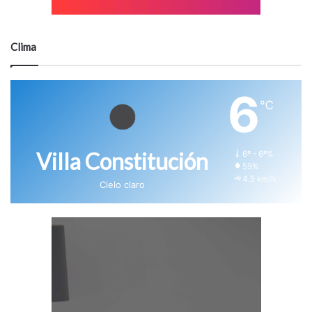
Clima
6
℃
Villa Constitución
6º - 6º%
59%
4.5 km/h
Cielo claro