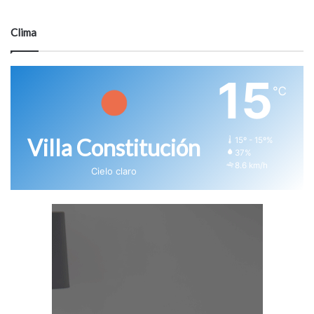
Clima
15
℃
Villa Constitución
15º - 15º%
37%
8.6 km/h
Cielo claro