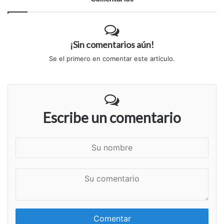
¡Sin comentarios aún!
Se el primero en comentar este artículo.
Escribe un comentario
S
u
n
S
o
u
m
c
b
o
r
m
e