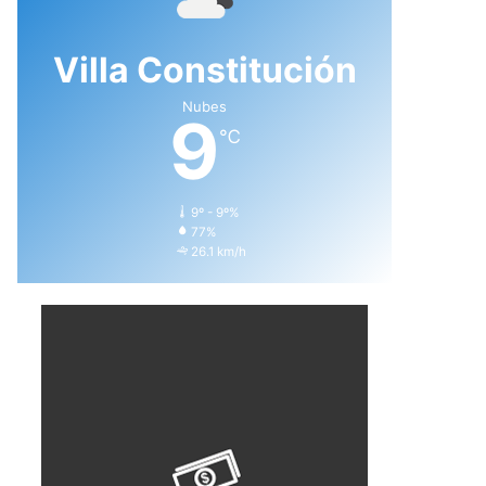
Villa Constitución
Nubes
9
℃
9º - 9º%
77%
26.1 km/h