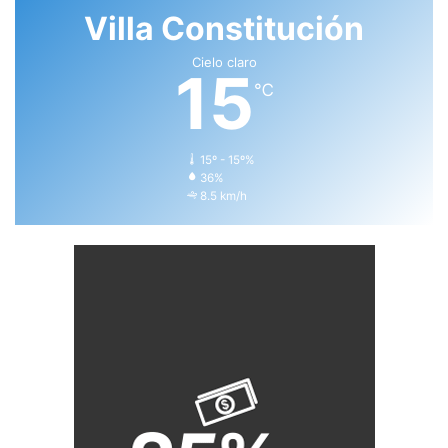
Villa Constitución
Cielo claro
15
℃
15º - 15º%
36%
8.5 km/h