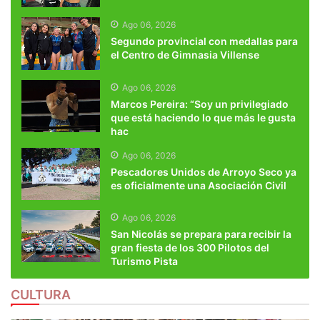
Ago 06, 2026
Segundo provincial con medallas para
el Centro de Gimnasia Villense
Ago 06, 2026
Marcos Pereira: “Soy un privilegiado
que está haciendo lo que más le gusta
hac
Ago 06, 2026
Pescadores Unidos de Arroyo Seco ya
es oficialmente una Asociación Civil
Ago 06, 2026
San Nicolás se prepara para recibir la
gran fiesta de los 300 Pilotos del
Turismo Pista
CULTURA