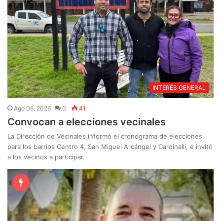
INTERÉS GENERAL
Ago 06, 2026
0
41
Convocan a elecciones vecinales
La Dirección de Vecinales informó el cronograma de elecciones
para los barrios Centro 4, San Miguel Arcángel y Cardinalli, e invitó
a los vecinos a participar.