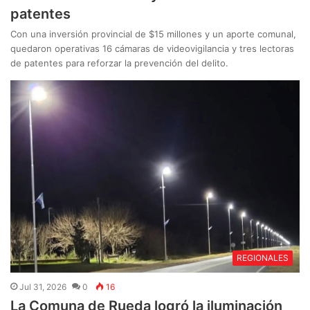
patentes
Con una inversión provincial de $15 millones y un aporte comunal,
quedaron operativas 16 cámaras de videovigilancia y tres lectoras
de patentes para reforzar la prevención del delito.
REGIONALES
Jul 31, 2026
0
16
La Comuna de Rueda logró la iluminación