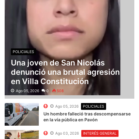
POLICIALES
Una joven de San Nicolás
denunció una brutal agresión
en Villa Constitución
Ago 05, 2026
0
508
Ago 05, 2026
POLICIALES
Un hombre falleció tras descompensarse
en la vía pública en Pavón
Ago 03, 2026
INTERÉS GENERAL