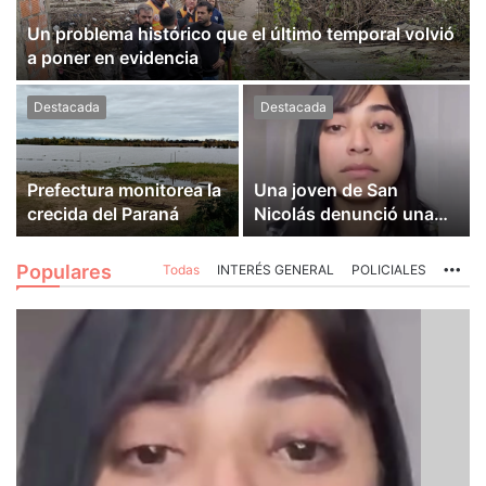
Un problema histórico que el último temporal volvió
a poner en evidencia
Destacada
Destacada
Prefectura monitorea la
Una joven de San
crecida del Paraná
Nicolás denunció una
brutal agresión en Villa
Constitución
Populares
Todas
INTERÉS GENERAL
POLICIALES
Mo