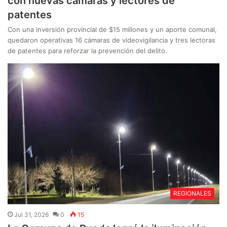
con nuevas cámaras y lectores de
patentes
Con una inversión provincial de $15 millones y un aporte comunal,
quedaron operativas 16 cámaras de videovigilancia y tres lectoras
de patentes para reforzar la prevención del delito.
REGIONALES
Jul 31, 2026
0
15