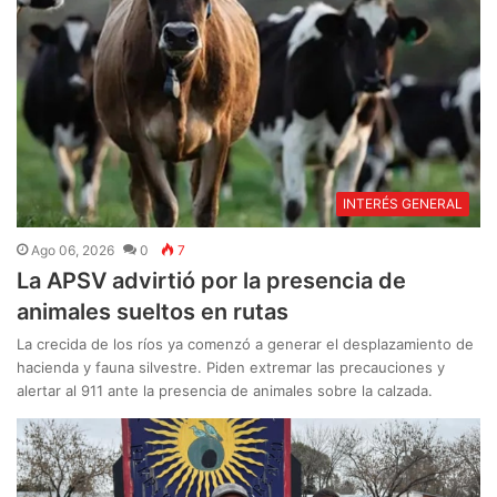
INTERÉS GENERAL
Ago 06, 2026
0
7
La APSV advirtió por la presencia de
animales sueltos en rutas
La crecida de los ríos ya comenzó a generar el desplazamiento de
hacienda y fauna silvestre. Piden extremar las precauciones y
alertar al 911 ante la presencia de animales sobre la calzada.