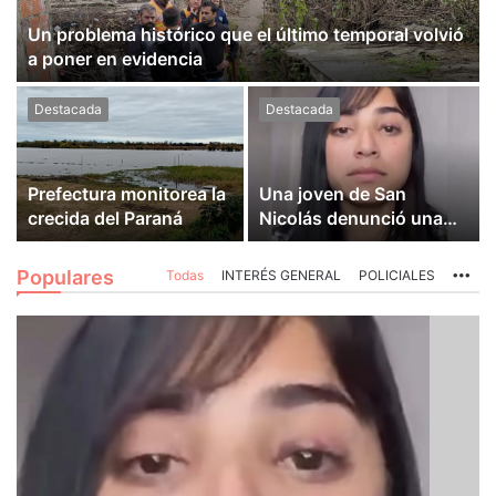
Un problema histórico que el último temporal volvió
a poner en evidencia
Destacada
Destacada
Prefectura monitorea la
Una joven de San
crecida del Paraná
Nicolás denunció una
brutal agresión en Villa
Constitución
Populares
Todas
INTERÉS GENERAL
POLICIALES
Mo