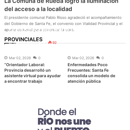
La Comuna de Rueda logró la iluminación
del acceso a la localidad
El presidente comunal Pablo Risso agradeció el acompañamiento
del Gobierno de Santa Fe, el convenio con Vialidad Provincial y el
Provincia conmemora el Día Nacional de la
aporte comunal para concretar la obra.
Memoria, la Verdad y la Justicia
PROVINCIALES
Mar 23, 2026
0
92
Mar 02, 2026
0
Mar 02, 2026
0
“Orientador Laboral:
Enfermedades Poco
Provincia desarrolló un
Frecuentes: Santa Fe
asistente virtual para ayudar
consolida un modelo de
a encontrar trabajo
atención pública