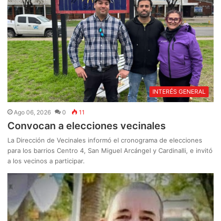
INTERÉS GENERAL
Ago 06, 2026
0
11
Convocan a elecciones vecinales
La Dirección de Vecinales informó el cronograma de elecciones
para los barrios Centro 4, San Miguel Arcángel y Cardinalli, e invitó
a los vecinos a participar.