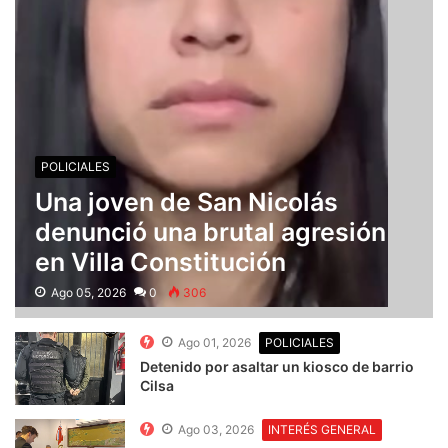
POLICIALES
Una joven de San Nicolás
denunció una brutal agresión
en Villa Constitución
Ago 05, 2026
0
306
Ago 01, 2026
POLICIALES
Detenido por asaltar un kiosco de barrio
Cilsa
Ago 03, 2026
INTERÉS GENERAL