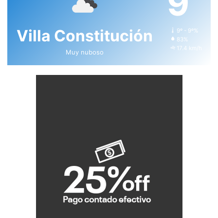
9
Villa Constitución
9º - 9º%
83%
17.4 km/h
Muy nuboso