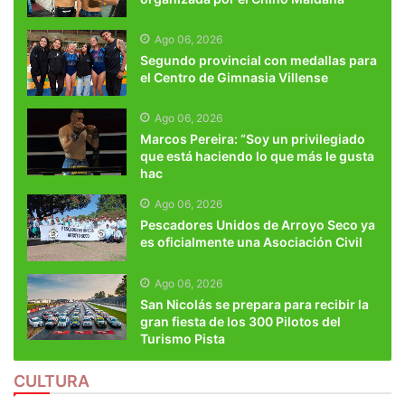
Ago 06, 2026
Segundo provincial con medallas para
el Centro de Gimnasia Villense
Ago 06, 2026
Marcos Pereira: “Soy un privilegiado
que está haciendo lo que más le gusta
hac
Ago 06, 2026
Pescadores Unidos de Arroyo Seco ya
es oficialmente una Asociación Civil
Ago 06, 2026
San Nicolás se prepara para recibir la
gran fiesta de los 300 Pilotos del
Turismo Pista
CULTURA